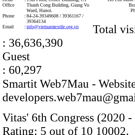
Office
Thanh Cong Building, Giang Vo
Br
Ward, Hanoi .
P
Phone
:
84-24-39349608 / 39361167 /
39364134
Total vis
Email
:
info@vietnamtextile.org.vn
: 36,636,390
Guest
: 60,297
Smartit Web7Mau - Websit
developers.web7mau@gmai
Vitas' 6th Congress (2020 
Rating:
5
out of
10
10002
.