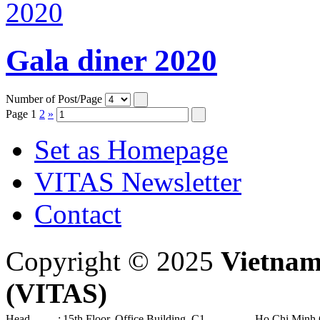
Gala diner 2020
Number of Post/Page
Page
1
2
»
Set as Homepage
VITAS Newsletter
Contact
Copyright © 2025
Vietnam
(VITAS)
Head
:
15th Floor, Office Building, C1
Ho Chi Minh 