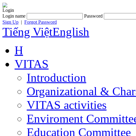
Login
Login name
Password
Sign Up
|
Forgot Password
Tiếng Việt
English
H
VITAS
Introduction
Organizational & Char
VITAS activities
Enviroment Committe
Education Committee