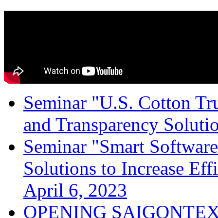
Seminar "U.S. Cotton Trus
and Transparency Solutio
Seminar "Smart Software
Solutions to Increase Ef
April 6, 2023
OPENING SAIGONTEX