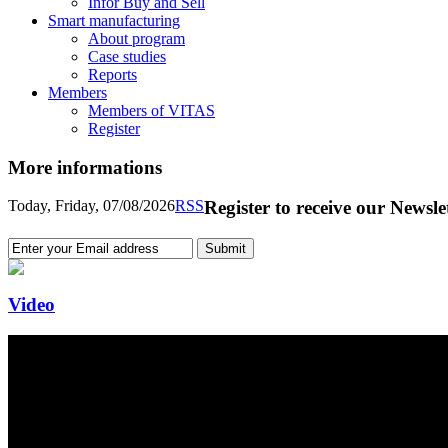
Infor Buy and Sell
Smart manufacturing
About program
Case studies
Reports
Members
Members of VITAS
Register
More informations
Today, Friday, 07/08/2026
RSS
Register to receive our Newsle
Video