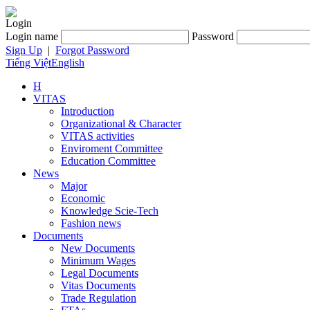
Login
Login name
Password
Sign Up
|
Forgot Password
Tiếng Việt
English
H
VITAS
Introduction
Organizational & Character
VITAS activities
Enviroment Committee
Education Committee
News
Major
Economic
Knowledge Scie-Tech
Fashion news
Documents
New Documents
Minimum Wages
Legal Documents
Vitas Documents
Trade Regulation