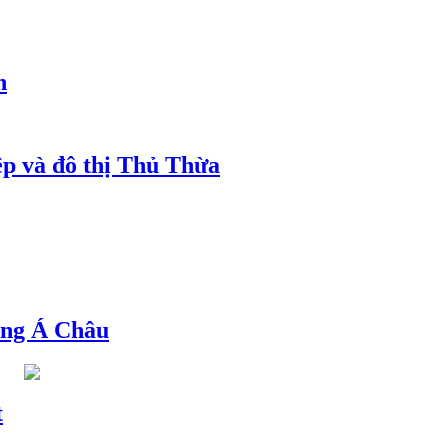
h
ệp và đô thị Thủ Thừa
ng Á Châu
t