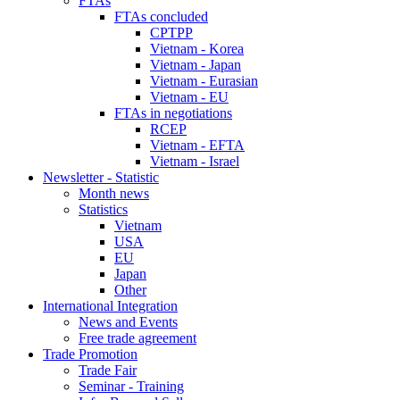
FTAs
FTAs concluded
CPTPP
Vietnam - Korea
Vietnam - Japan
Vietnam - Eurasian
Vietnam - EU
FTAs in negotiations
RCEP
Vietnam - EFTA
Vietnam - Israel
Newsletter - Statistic
Month news
Statistics
Vietnam
USA
EU
Japan
Other
International Integration
News and Events
Free trade agreement
Trade Promotion
Trade Fair
Seminar - Training