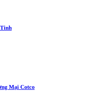
 Tinh
ơng Mại Cotco