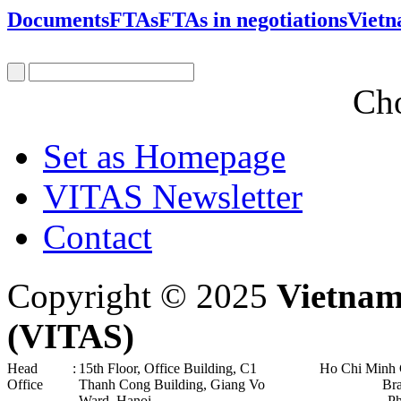
Documents
FTAs
FTAs in negotiations
Viet
Cho
Set as Homepage
VITAS Newsletter
Contact
Copyright © 2025
Vietnam
(VITAS)
Head
:
15th Floor, Office Building, C1
Ho Chi Minh 
Office
Thanh Cong Building, Giang Vo
Br
Ward, Hanoi .
P