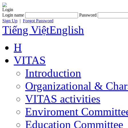
Login
Login name
Password
Sign Up
|
Forgot Password
Tiếng Việt
English
H
VITAS
Introduction
Organizational & Char
VITAS activities
Enviroment Committe
Education Committee