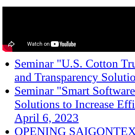
Seminar "U.S. Cotton Trus
and Transparency Solutio
Seminar "Smart Software
Solutions to Increase Ef
April 6, 2023
OPENING SAIGONTEX