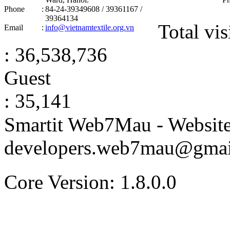
Phone
:
84-24-39349608 / 39361167 /
39364134
Total vis
Email
:
info@vietnamtextile.org.vn
: 36,538,736
Guest
: 35,141
Smartit Web7Mau - Websit
developers.web7mau@gmai
Core Version: 1.8.0.0