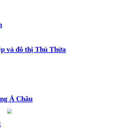
h
ệp và đô thị Thủ Thừa
ng Á Châu
t