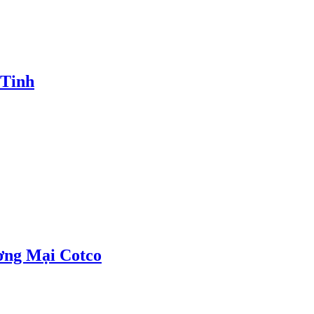
 Tinh
ơng Mại Cotco