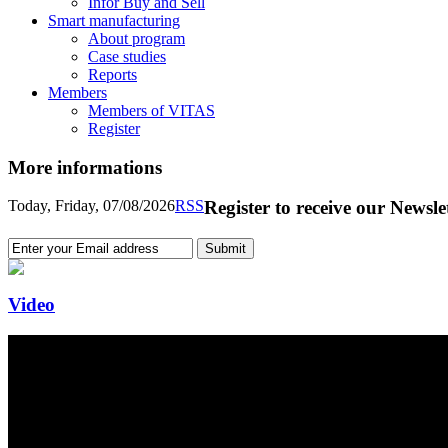
Infor Buy and Sell
Smart manufacturing
About program
Case studies
Reports
Members
Members of VITAS
Register
More informations
Today, Friday, 07/08/2026
RSS
Register to receive our Newsle
Video