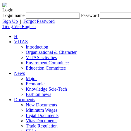
Login
Login name
Password
Sign Up
|
Forgot Password
Tiếng Việt
English
H
VITAS
Introduction
Organizational & Character
VITAS activities
Enviroment Committee
Education Committee
News
Major
Economic
Knowledge Scie-Tech
Fashion news
Documents
New Documents
Minimum Wages
Legal Documents
Vitas Documents
Trade Regulation