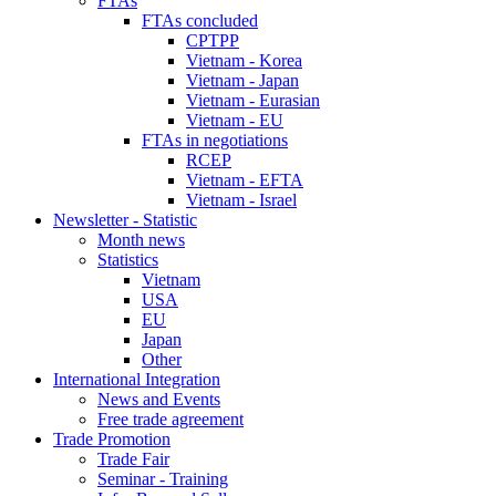
FTAs
FTAs concluded
CPTPP
Vietnam - Korea
Vietnam - Japan
Vietnam - Eurasian
Vietnam - EU
FTAs in negotiations
RCEP
Vietnam - EFTA
Vietnam - Israel
Newsletter - Statistic
Month news
Statistics
Vietnam
USA
EU
Japan
Other
International Integration
News and Events
Free trade agreement
Trade Promotion
Trade Fair
Seminar - Training