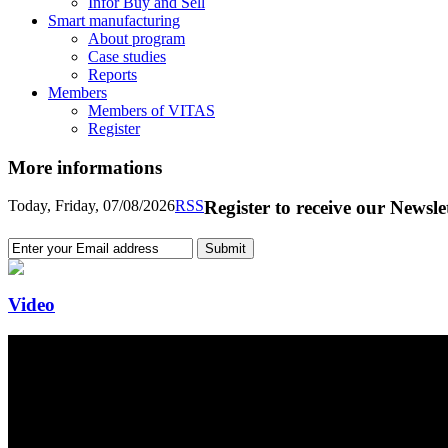
Infor Buy and Sell
Smart manufacturing
About program
Case studies
Reports
Members
Members of VITAS
Register
More informations
Today, Friday, 07/08/2026
RSS
Register to receive our Newsle
Video