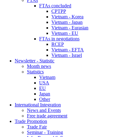
FTAs
FTAs concluded
CPTPP
Vietnam - Korea
Vietnam - Japan
Vietnam - Eurasian
Vietnam - EU
FTAs in negotiations
RCEP
Vietnam - EFTA
Vietnam - Israel
Newsletter - Statistic
Month news
Statistics
Vietnam
USA
EU
Japan
Other
International Integration
News and Events
Free trade agreement
Trade Promotion
Trade Fair
Seminar - Training