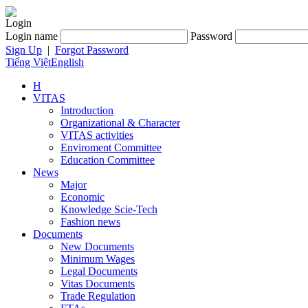
Login
Login name
Password
Sign Up
|
Forgot Password
Tiếng Việt
English
H
VITAS
Introduction
Organizational & Character
VITAS activities
Enviroment Committee
Education Committee
News
Major
Economic
Knowledge Scie-Tech
Fashion news
Documents
New Documents
Minimum Wages
Legal Documents
Vitas Documents
Trade Regulation