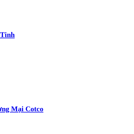
 Tinh
ơng Mại Cotco