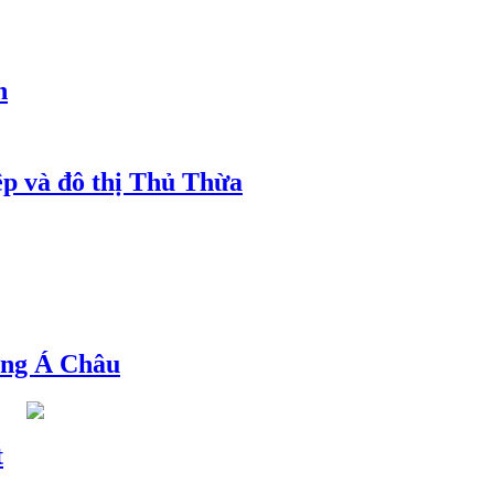
h
ệp và đô thị Thủ Thừa
ng Á Châu
t