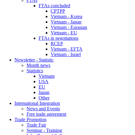
FTAs
FTAs concluded
CPTPP
Vietnam - Korea
Vietnam - Japan
Vietnam - Eurasian
Vietnam - EU
FTAs in negotiations
RCEP
Vietnam - EFTA
Vietnam - Israel
Newsletter - Statistic
Month news
Statistics
Vietnam
USA
EU
Japan
Other
International Integration
News and Events
Free trade agreement
Trade Promotion
Trade Fair
Seminar - Training