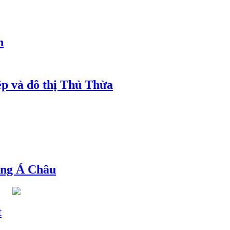
h
ệp và đô thị Thủ Thừa
ng Á Châu
t