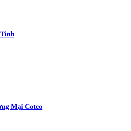
 Tinh
ơng Mại Cotco