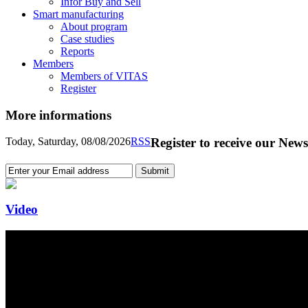
Infor Buy and Sell
Smart manufacturing
About program
Case studies
Reports
Members
Members of VITAS
Register
More informations
Today, Saturday, 08/08/2026
RSS
Register to receive our News
Video