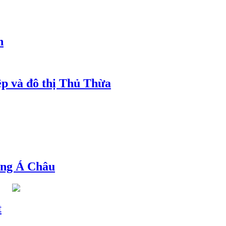
h
ệp và đô thị Thủ Thừa
ng Á Châu
t