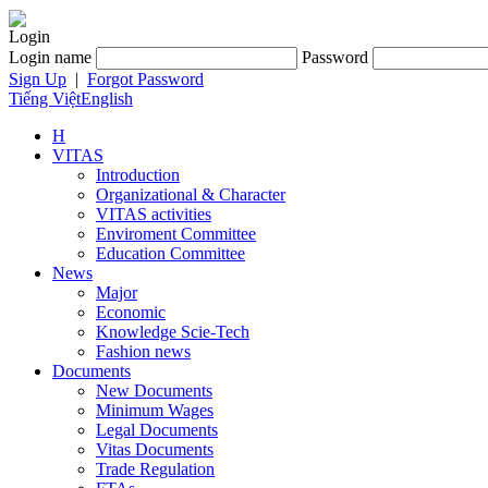
Login
Login name
Password
Sign Up
|
Forgot Password
Tiếng Việt
English
H
VITAS
Introduction
Organizational & Character
VITAS activities
Enviroment Committee
Education Committee
News
Major
Economic
Knowledge Scie-Tech
Fashion news
Documents
New Documents
Minimum Wages
Legal Documents
Vitas Documents
Trade Regulation