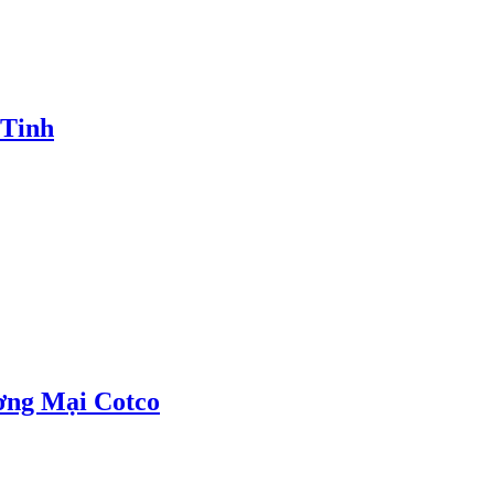
 Tinh
ơng Mại Cotco