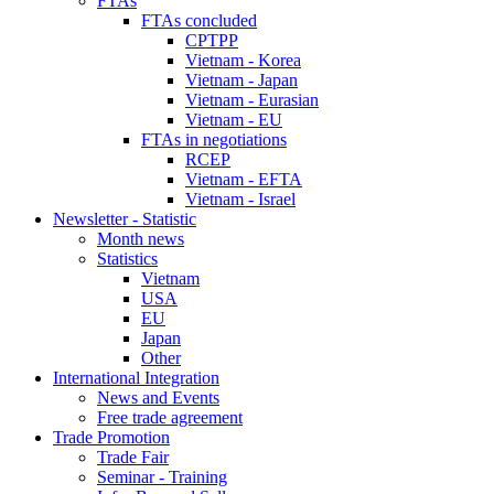
FTAs
FTAs concluded
CPTPP
Vietnam - Korea
Vietnam - Japan
Vietnam - Eurasian
Vietnam - EU
FTAs in negotiations
RCEP
Vietnam - EFTA
Vietnam - Israel
Newsletter - Statistic
Month news
Statistics
Vietnam
USA
EU
Japan
Other
International Integration
News and Events
Free trade agreement
Trade Promotion
Trade Fair
Seminar - Training