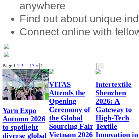
anywhere
Find out about unique in
Connect online with fell
Page
1
2
3
...
13
»
VITAS
Intertextile
Attends the
Shenzhen
Opening
2026: A
Ceremony of
Gateway to
Yarn Expo
the Global
High-Tech
Autumn 2026
Sourcing Fair
Textile
to spotlight
Vietnam 2026
Innovation in
diverse global