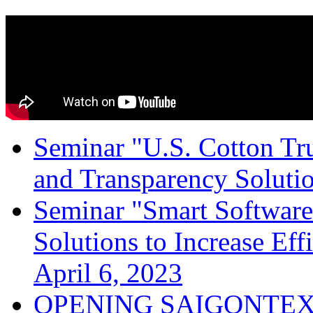
Seminar "U.S. Cotton Trus
and Transparency Solutio
Seminar "Smart Software
Solutions to Increase Ef
April 6, 2023
OPENING SAIGONTEX