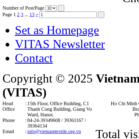
Number of Post/Page
Page
1
2
3
...
13
»
Set as Homepage
VITAS Newsletter
Contact
Copyright © 2025
Vietnam
(VITAS)
Head
:
15th Floor, Office Building, C1
Ho Chi Minh 
Office
Thanh Cong Building, Giang Vo
Br
Ward, Hanoi .
P
Phone
:
84-24-39349608 / 39361167 /
39364134
Total vis
Email
:
info@vietnamtextile.org.vn