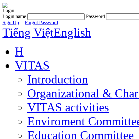
Login
Login name
Password
Sign Up
|
Forgot Password
Tiếng Việt
English
H
VITAS
Introduction
Organizational & Char
VITAS activities
Enviroment Committe
Education Committee