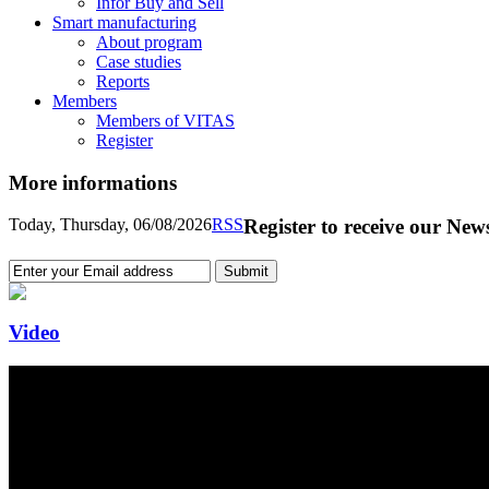
Infor Buy and Sell
Smart manufacturing
About program
Case studies
Reports
Members
Members of VITAS
Register
More informations
Today, Thursday, 06/08/2026
RSS
Register to receive our News
Video