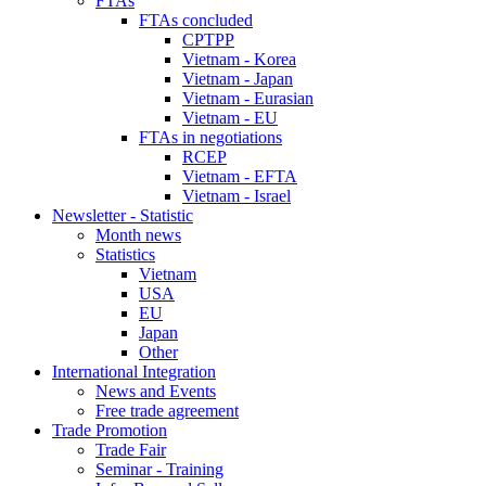
FTAs
FTAs concluded
CPTPP
Vietnam - Korea
Vietnam - Japan
Vietnam - Eurasian
Vietnam - EU
FTAs in negotiations
RCEP
Vietnam - EFTA
Vietnam - Israel
Newsletter - Statistic
Month news
Statistics
Vietnam
USA
EU
Japan
Other
International Integration
News and Events
Free trade agreement
Trade Promotion
Trade Fair
Seminar - Training