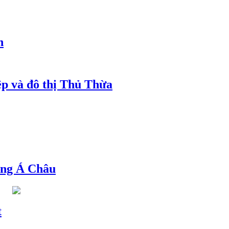
h
ệp và đô thị Thủ Thừa
ng Á Châu
t