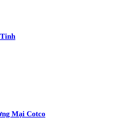
 Tinh
ơng Mại Cotco