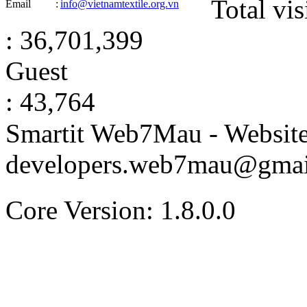
Total vis
Email
:
info@vietnamtextile.org.vn
: 36,701,399
Guest
: 43,764
Smartit Web7Mau - Websit
developers.web7mau@gmai
Core Version: 1.8.0.0