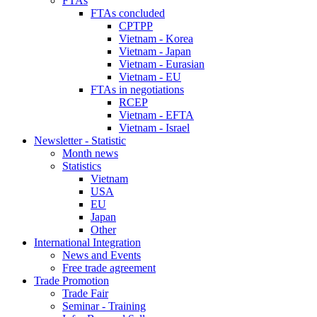
FTAs
FTAs concluded
CPTPP
Vietnam - Korea
Vietnam - Japan
Vietnam - Eurasian
Vietnam - EU
FTAs in negotiations
RCEP
Vietnam - EFTA
Vietnam - Israel
Newsletter - Statistic
Month news
Statistics
Vietnam
USA
EU
Japan
Other
International Integration
News and Events
Free trade agreement
Trade Promotion
Trade Fair
Seminar - Training