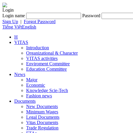
Login
Login name
Password
Sign Up
|
Forgot Password
Tiếng Việt
English
H
VITAS
Introduction
Organizational & Character
VITAS activities
Enviroment Committee
Education Committee
News
Major
Economic
Knowledge Scie-Tech
Fashion news
Documents
New Documents
Minimum Wages
Legal Documents
Vitas Documents
Trade Regulation