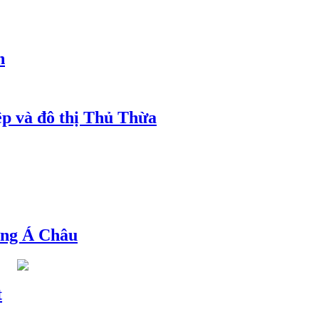
h
ệp và đô thị Thủ Thừa
ng Á Châu
t