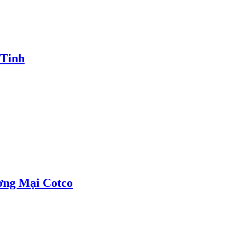
 Tinh
ơng Mại Cotco