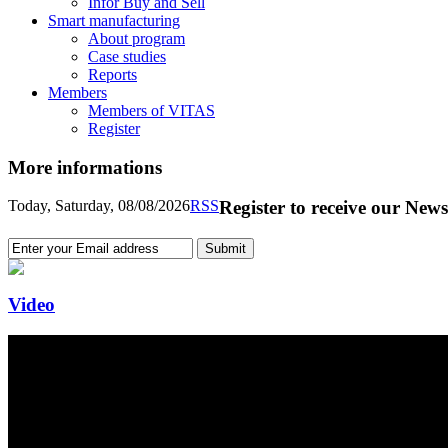
Infor Buy and Sell
Smart manufacturing
About program
Case studies
Reports
Members
Members of VITAS
Register
More informations
Today, Saturday, 08/08/2026
RSS
Register to receive our News
Video