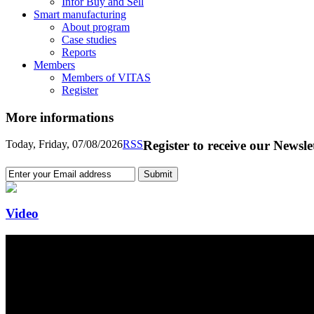
Infor Buy and Sell
Smart manufacturing
About program
Case studies
Reports
Members
Members of VITAS
Register
More informations
Today, Friday, 07/08/2026
RSS
Register to receive our Newsle
Video