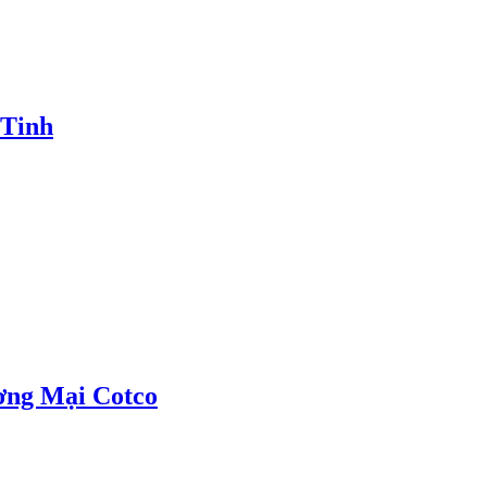
 Tinh
ơng Mại Cotco