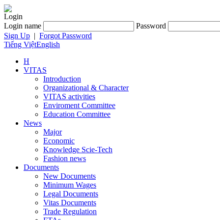
Login
Login name
Password
Sign Up
|
Forgot Password
Tiếng Việt
English
H
VITAS
Introduction
Organizational & Character
VITAS activities
Enviroment Committee
Education Committee
News
Major
Economic
Knowledge Scie-Tech
Fashion news
Documents
New Documents
Minimum Wages
Legal Documents
Vitas Documents
Trade Regulation