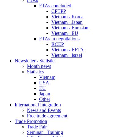
FTAs
FTAs concluded
CPTPP
Vietnam - Korea
Vietnam - Japan
Vietnam - Eurasian
Vietnam - EU
FTAs in negotiations
RCEP
Vietnam - EFTA
Vietnam - Israel
Newsletter - Statistic
Month news
Statistics
Vietnam
USA
EU
Japan
Other
International Integration
News and Events
Free trade agreement
Trade Promotion
Trade Fair
Seminar - Training