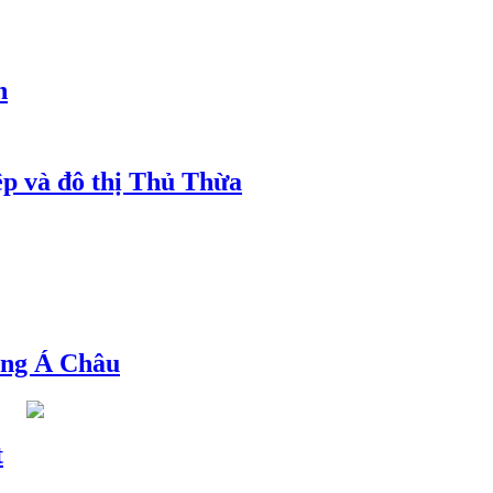
h
ệp và đô thị Thủ Thừa
ng Á Châu
t