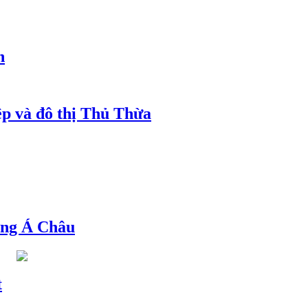
h
ệp và đô thị Thủ Thừa
ng Á Châu
t