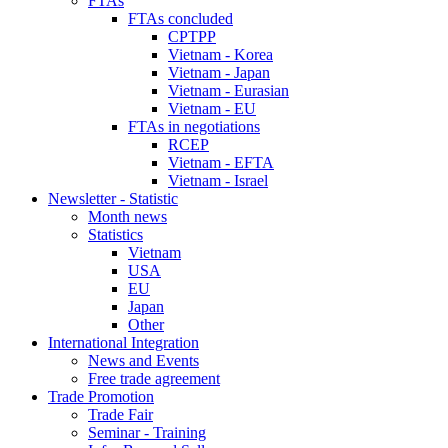
FTAs
FTAs concluded
CPTPP
Vietnam - Korea
Vietnam - Japan
Vietnam - Eurasian
Vietnam - EU
FTAs in negotiations
RCEP
Vietnam - EFTA
Vietnam - Israel
Newsletter - Statistic
Month news
Statistics
Vietnam
USA
EU
Japan
Other
International Integration
News and Events
Free trade agreement
Trade Promotion
Trade Fair
Seminar - Training