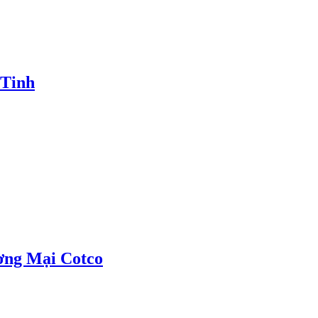
 Tinh
ơng Mại Cotco