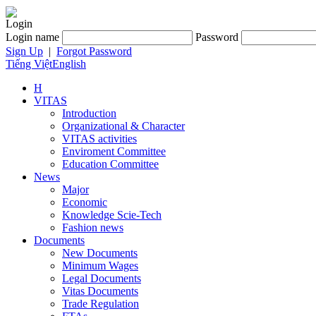
Login
Login name
Password
Sign Up
|
Forgot Password
Tiếng Việt
English
H
VITAS
Introduction
Organizational & Character
VITAS activities
Enviroment Committee
Education Committee
News
Major
Economic
Knowledge Scie-Tech
Fashion news
Documents
New Documents
Minimum Wages
Legal Documents
Vitas Documents
Trade Regulation