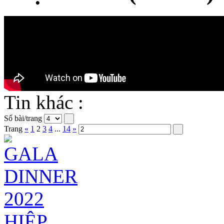
Tin khác :
Số bài/trang
Trang
«
1
2
3
4
...
14
»