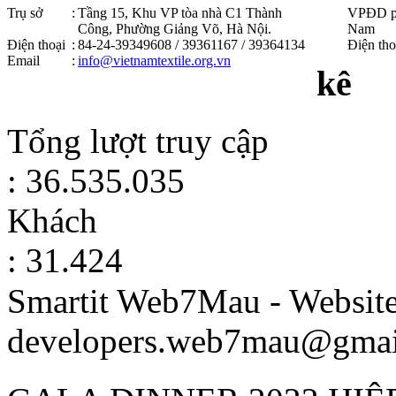
Trụ sở
:
Tầng 15, Khu VP tòa nhà C1 Thành
VPĐD p
Công, Phường Giảng Võ, Hà Nội .
Nam
Điện thoại
:
84-24-39349608 / 39361167 / 39364134
Điện tho
Email
:
info@vietnamtextile.org.vn
kê
Tổng lượt truy cập
: 36.535.035
Khách
: 31.424
Smartit Web7Mau - Websit
developers.web7mau@gmai