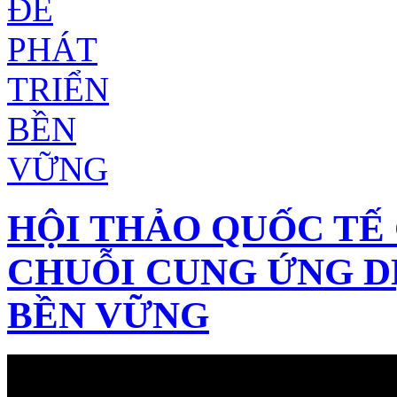
HỘI THẢO QUỐC TẾ 
CHUỖI CUNG ỨNG D
BỀN VỮNG