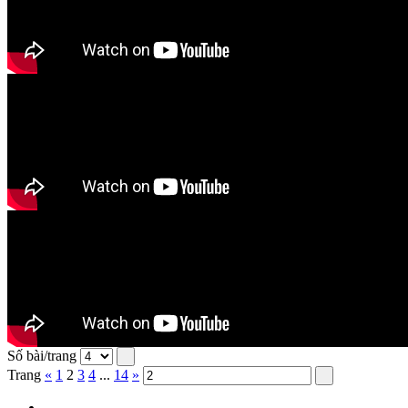
Số bài/trang
Trang
«
1
2
3
4
...
14
»