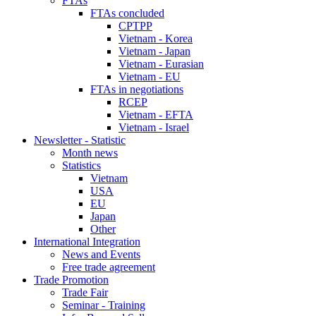
FTAs
FTAs concluded
CPTPP
Vietnam - Korea
Vietnam - Japan
Vietnam - Eurasian
Vietnam - EU
FTAs in negotiations
RCEP
Vietnam - EFTA
Vietnam - Israel
Newsletter - Statistic
Month news
Statistics
Vietnam
USA
EU
Japan
Other
International Integration
News and Events
Free trade agreement
Trade Promotion
Trade Fair
Seminar - Training