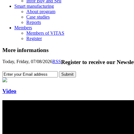
Infor Buy and Sell
Smart manufacturing
About program
Case studies
Reports
Members
Members of VITAS
Register
More informations
Today, Friday, 07/08/2026
RSS
Register to receive our Newsle
Video