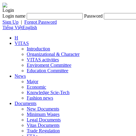
Login
Login name
Password
Sign Up
|
Forgot Password
Tiếng Việt
English
H
VITAS
Introduction
Organizational & Character
VITAS activities
Enviroment Committee
Education Committee
News
Major
Economic
Knowledge Scie-Tech
Fashion news
Documents
New Documents
Minimum Wages
Legal Documents
Vitas Documents
Trade Regulation