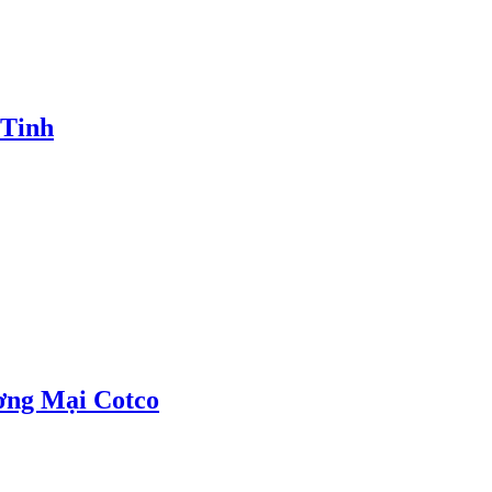
 Tinh
ơng Mại Cotco