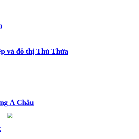
h
ệp và đô thị Thủ Thừa
ng Á Châu
t