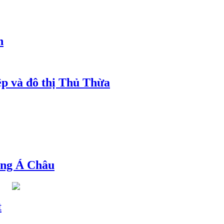
h
ệp và đô thị Thủ Thừa
ng Á Châu
t