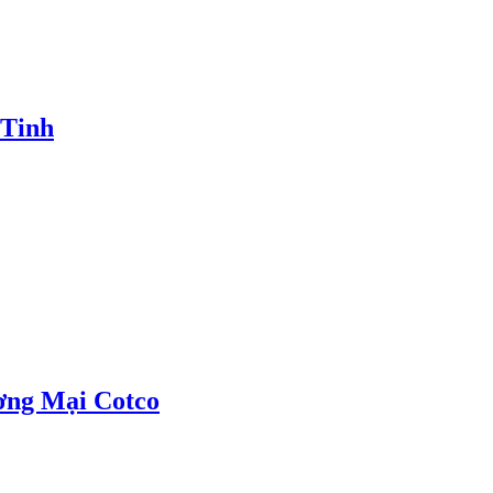
 Tinh
ơng Mại Cotco