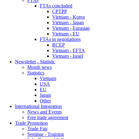
FTAs
FTAs concluded
CPTPP
Vietnam - Korea
Vietnam - Japan
Vietnam - Eurasian
Vietnam - EU
FTAs in negotiations
RCEP
Vietnam - EFTA
Vietnam - Israel
Newsletter - Statistic
Month news
Statistics
Vietnam
USA
EU
Japan
Other
International Integration
News and Events
Free trade agreement
Trade Promotion
Trade Fair
Seminar - Training