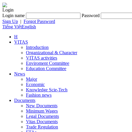
Login
Login name
Password
Sign Up
|
Forgot Password
Tiếng Việt
English
H
VITAS
Introduction
Organizational & Character
VITAS activities
Enviroment Committee
Education Committee
News
Major
Economic
Knowledge Scie-Tech
Fashion news
Documents
New Documents
Minimum Wages
Legal Documents
Vitas Documents
Trade Regulation