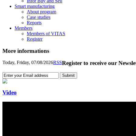
Infor Buy and Sell
Smart manufacturing
About program
Case studies
Reports
Members
Members of VITAS
Register
More informations
Today, Friday, 07/08/2026
RSS
Register to receive our Newsle
Video