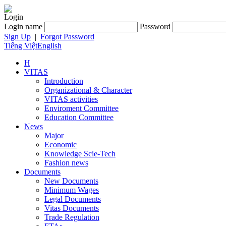
Login
Login name
Password
Sign Up
|
Forgot Password
Tiếng Việt
English
H
VITAS
Introduction
Organizational & Character
VITAS activities
Enviroment Committee
Education Committee
News
Major
Economic
Knowledge Scie-Tech
Fashion news
Documents
New Documents
Minimum Wages
Legal Documents
Vitas Documents
Trade Regulation