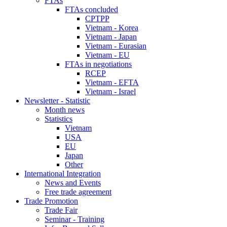
FTAs
FTAs concluded
CPTPP
Vietnam - Korea
Vietnam - Japan
Vietnam - Eurasian
Vietnam - EU
FTAs in negotiations
RCEP
Vietnam - EFTA
Vietnam - Israel
Newsletter - Statistic
Month news
Statistics
Vietnam
USA
EU
Japan
Other
International Integration
News and Events
Free trade agreement
Trade Promotion
Trade Fair
Seminar - Training