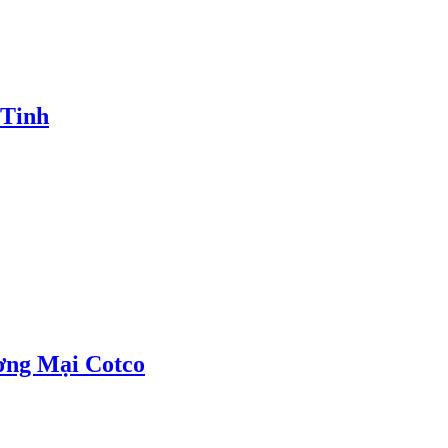
 Tinh
ơng Mại Cotco