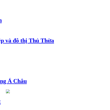
h
ệp và đô thị Thủ Thừa
ng Á Châu
t