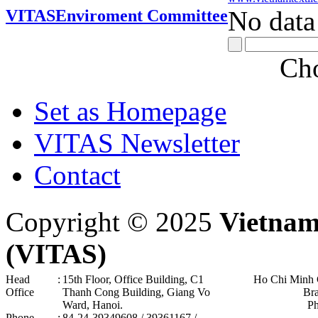
No data
VITAS
Enviroment Committee
Cho
Set as Homepage
VITAS Newsletter
Contact
Copyright © 2025
Vietnam
(VITAS)
Head
:
15th Floor, Office Building, C1
Ho Chi Minh 
Office
Thanh Cong Building, Giang Vo
Br
Ward, Hanoi .
P
Phone
:
84-24-39349608 / 39361167 /