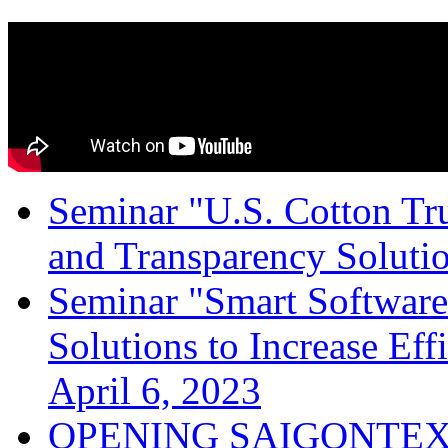
Seminar "U.S. Cotton Trus
and Transparency Solutio
Seminar "Smart Software
Solutions to Increase Ef
April 6, 2023
OPENING SAIGONTEX