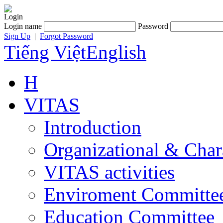
Login
Login name
Password
Sign Up
|
Forgot Password
Tiếng Việt
English
H
VITAS
Introduction
Organizational & Char
VITAS activities
Enviroment Committe
Education Committee