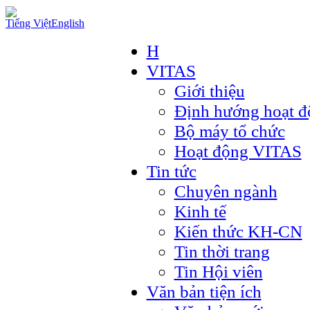
Tiếng Việt
English
H
VITAS
Giới thiệu
Định hướng hoạt đ
Bộ máy tổ chức
Hoạt động VITAS
Tin tức
Chuyên ngành
Kinh tế
Kiến thức KH-CN
Tin thời trang
Tin Hội viên
Văn bản tiện ích