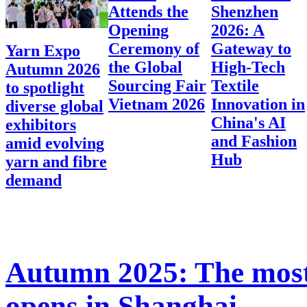
Attends the
Shenzhen
Opening
2026: A
Ceremony of
Gateway to
Yarn Expo
the Global
High-Tech
Autumn 2026
Sourcing Fair
Textile
to spotlight
Vietnam 2026
Innovation in
diverse global
China's AI
exhibitors
and Fashion
amid evolving
Hub
yarn and fibre
demand
Autumn 2025: The most
opens in Shanghai