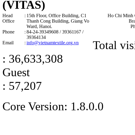
(VITAS)
Head
:
15th Floor, Office Building, C1
Ho Chi Minh 
Office
Thanh Cong Building, Giang Vo
Br
Ward, Hanoi .
P
Phone
:
84-24-39349608 / 39361167 /
39364134
Total vis
Email
:
info@vietnamtextile.org.vn
: 36,633,308
Guest
: 57,207
Core Version: 1.8.0.0