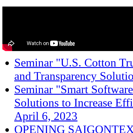
Seminar "U.S. Cotton Trus
and Transparency Solutio
Seminar "Smart Software
Solutions to Increase Ef
April 6, 2023
OPENING SAIGONTEX