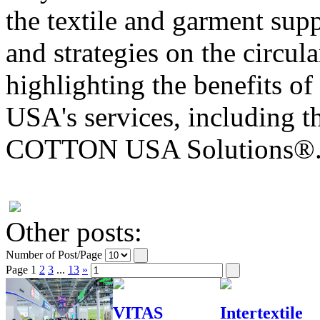
the textile and garment supp
and strategies on the circul
highlighting the benefits 
USA's services, including t
COTTON USA Solutions®
Other posts:
Number of Post/Page
Page
1
2
3
...
13
»
VITAS
Intertextile