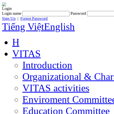
Login
Login name
Password
Sign Up
|
Forgot Password
Tiếng Việt
English
H
VITAS
Introduction
Organizational & Char
VITAS activities
Enviroment Committe
Education Committee