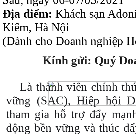
Địa
điểm:
Khách sạn Adoni
Kiếm, Hà Nội
(Dành cho Doanh nghiệp Hộ
Kính
gửi:
Quý
Do
Là
thành
viên
chính
th
vững
(SAC),
Hiệp
hội
D
tham
gia
hỗ
trợ
đẩy
mạn
động
bền
vững và
thúc
đẩ