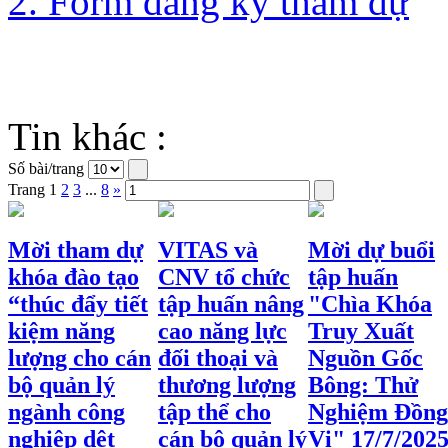
2. Form đăng ký tham dự
Tin khác :
Số bài/trang
Trang
1
2
3
...
8
»
Mời tham dự
VITAS và
Mời dự buổi
khóa đào tạo
CNV tổ chức
tập huấn
“thúc đẩy tiết
tập huấn nâng
"Chìa Khóa
kiệm năng
cao năng lực
Truy Xuất
lượng cho cán
đối thoại và
Nguồn Gốc
bộ quản lý
thương lượng
Bông: Thử
ngành công
tập thể cho
Nghiệm Đồng
nghiệp dệt
cán bộ quản lý
Vị" 17/7/202