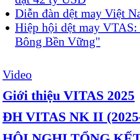
Diễn đàn dệt may Việt N
Hiệp hội dệt may VTAS:
Bông Bền Vững"
Video
Giới thiệu VITAS 2025
ĐH VITAS NK II (2025
HỘI NGHỊ TỔNG KẾT