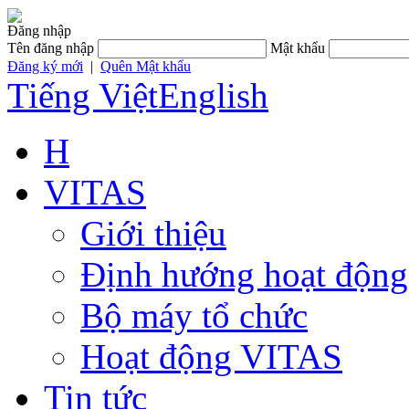
Đăng nhập
Tên đăng nhập
Mật khẩu
Đăng ký mới
|
Quên Mật khẩu
Tiếng Việt
English
H
VITAS
Giới thiệu
Định hướng hoạt động
Bộ máy tổ chức
Hoạt động VITAS
Tin tức