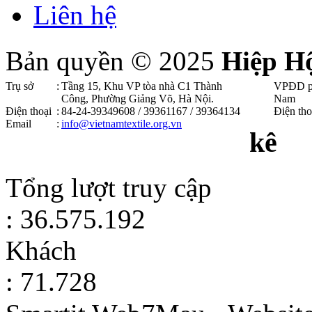
Liên hệ
Bản quyền © 2025
Hiệp H
Trụ sở
:
Tầng 15, Khu VP tòa nhà C1 Thành
VPĐD p
Công, Phường Giảng Võ, Hà Nội .
Nam
Điện thoại
:
84-24-39349608 / 39361167 / 39364134
Điện tho
Email
:
info@vietnamtextile.org.vn
kê
Tổng lượt truy cập
: 36.575.192
Khách
: 71.728