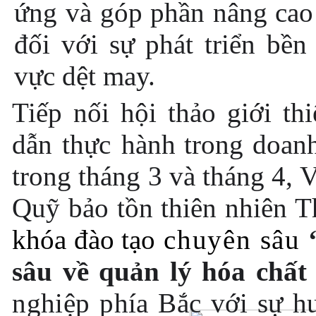
ứng
và
góp
phần
nâng
cao
đối
với
sự
phát
triển
bền
vực
dệt
may.
Tiếp nối hội thảo giới t
dẫn
thực
hành trong
doan
trong tháng 3 và tháng 4,
Quỹ
bảo
tồn
thiên
nhiên
T
khóa đào tạo
chuyên sâu
sâu về quản lý hóa chấ
nghiệp phía Bắc
với
sự
h