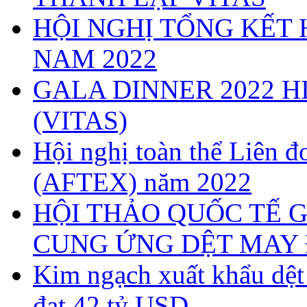
HỘI NGHỊ TỔNG KẾT 
NAM 2022
GALA DINNER 2022 H
(VITAS)
Hội nghị toàn thể Liên
(AFTEX) năm 2022
HỘI THẢO QUỐC TẾ G
CUNG ỨNG DỆT MAY 
Kim ngạch xuất khẩu dệ
đạt 42 tỷ USD