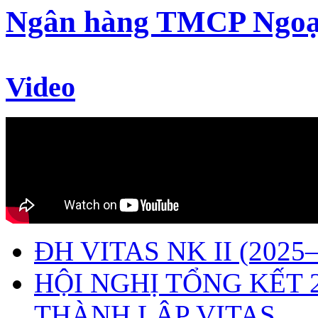
Ngân hàng TMCP Ngoạ
Video
ĐH VITAS NK II (2025–
HỘI NGHỊ TỔNG KẾT 
THÀNH LẬP VITAS