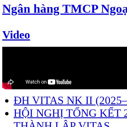
Ngân hàng TMCP Ngoạ
Video
ĐH VITAS NK II (2025–
HỘI NGHỊ TỔNG KẾT 
THÀNH LẬP VITAS