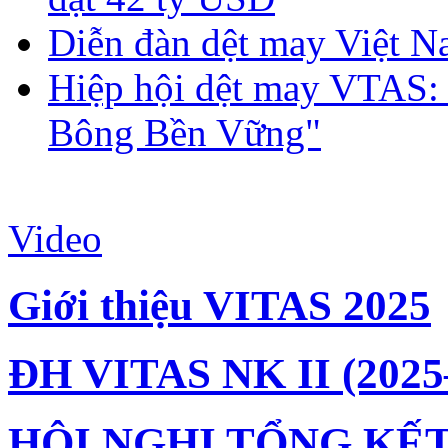
Diễn đàn dệt may Việt N
Hiệp hội dệt may VTAS:
Bông Bền Vững"
Video
Giới thiệu VITAS 2025
ĐH VITAS NK II (2025
HỘI NGHỊ TỔNG KẾT