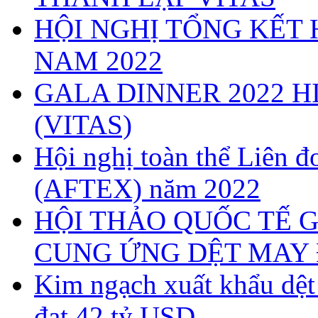
HỘI NGHỊ TỔNG KẾT 
NAM 2022
GALA DINNER 2022 H
(VITAS)
Hội nghị toàn thể Liên
(AFTEX) năm 2022
HỘI THẢO QUỐC TẾ G
CUNG ỨNG DỆT MAY 
Kim ngạch xuất khẩu dệ
đạt 42 tỷ USD