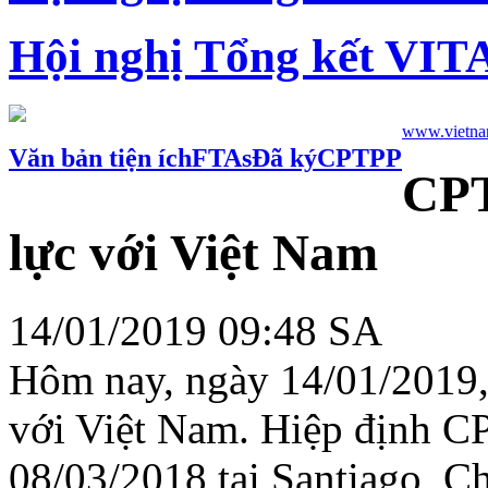
Hội nghị Tổng kết VIT
www.vietnam
Văn bản tiện ích
FTAs
Đã ký
CPTPP
CPT
lực với Việt Nam
14/01/2019 09:48 SA
Hôm nay, ngày 14/01/2019,
với Việt Nam. Hiệp định C
08/03/2018 tại Santiago, Ch