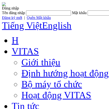
Đăng nhập
Tên đăng nhập
Mật khẩu
Đăng ký mới
|
Quên Mật khẩu
Tiếng Việt
English
H
VITAS
Giới thiệu
Định hướng hoạt động
Bộ máy tổ chức
Hoạt động VITAS
Tin tức