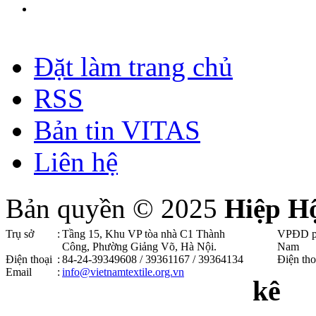
Đặt làm trang chủ
RSS
Bản tin VITAS
Liên hệ
Bản quyền © 2025
Hiệp H
Trụ sở
:
Tầng 15, Khu VP tòa nhà C1 Thành
VPĐD p
Công, Phường Giảng Võ, Hà Nội .
Nam
Điện thoại
:
84-24-39349608 / 39361167 / 39364134
Điện tho
Email
:
info@vietnamtextile.org.vn
kê