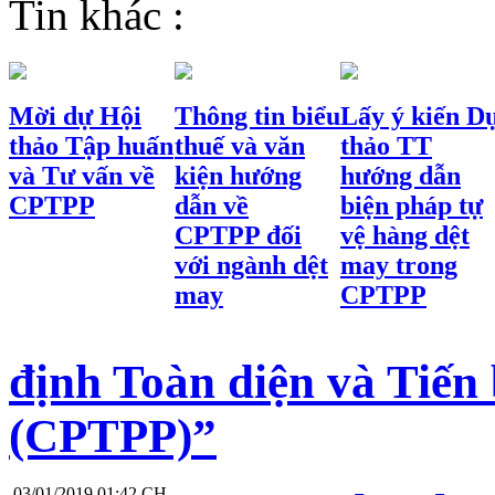
Tin khác :
Mời dự Hội
Thông tin biểu
Lấy ý kiến D
thảo Tập huấn
thuế và văn
thảo TT
và Tư vấn về
kiện hướng
hướng dẫn
CPTPP
dẫn về
biện pháp tự
CPTPP đối
vệ hàng dệt
với ngành dệt
may trong
may
CPTPP
định Toàn diện và Tiế
(CPTPP)”
03/01/2019 01:42 CH