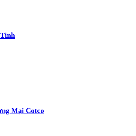
 Tinh
ơng Mại Cotco