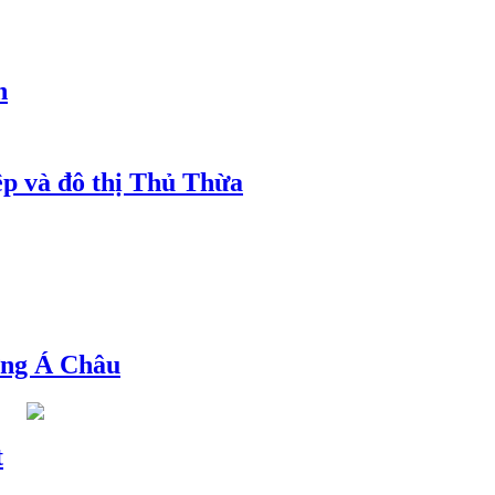
h
ệp và đô thị Thủ Thừa
ng Á Châu
t