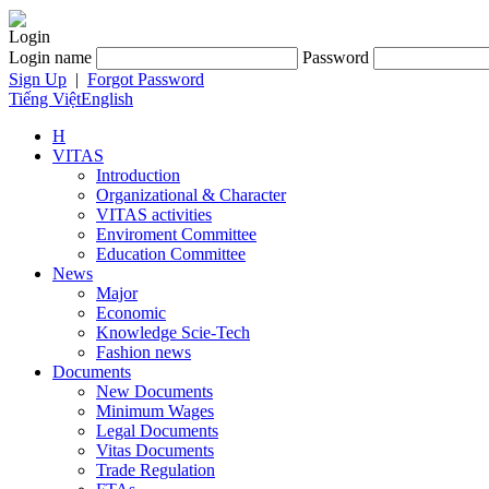
Login
Login name
Password
Sign Up
|
Forgot Password
Tiếng Việt
English
H
VITAS
Introduction
Organizational & Character
VITAS activities
Enviroment Committee
Education Committee
News
Major
Economic
Knowledge Scie-Tech
Fashion news
Documents
New Documents
Minimum Wages
Legal Documents
Vitas Documents
Trade Regulation