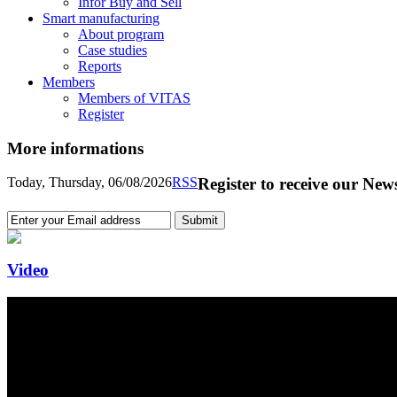
Infor Buy and Sell
Smart manufacturing
About program
Case studies
Reports
Members
Members of VITAS
Register
More informations
Today, Thursday, 06/08/2026
RSS
Register to receive our News
Video