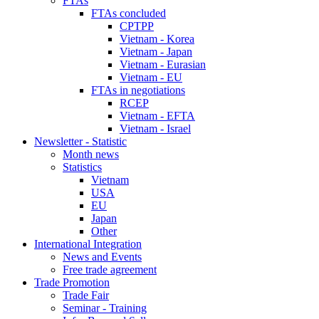
FTAs
FTAs concluded
CPTPP
Vietnam - Korea
Vietnam - Japan
Vietnam - Eurasian
Vietnam - EU
FTAs in negotiations
RCEP
Vietnam - EFTA
Vietnam - Israel
Newsletter - Statistic
Month news
Statistics
Vietnam
USA
EU
Japan
Other
International Integration
News and Events
Free trade agreement
Trade Promotion
Trade Fair
Seminar - Training