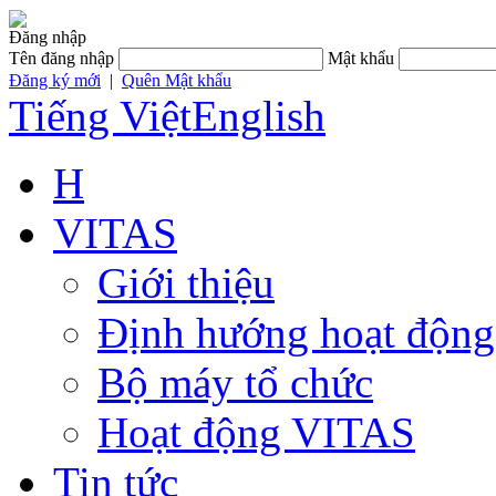
Đăng nhập
Tên đăng nhập
Mật khẩu
Đăng ký mới
|
Quên Mật khẩu
Tiếng Việt
English
H
VITAS
Giới thiệu
Định hướng hoạt động
Bộ máy tổ chức
Hoạt động VITAS
Tin tức