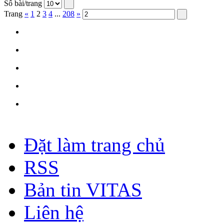
Số bài/trang
Trang
«
1
2
3
4
...
208
»
Đặt làm trang chủ
RSS
Bản tin VITAS
Liên hệ