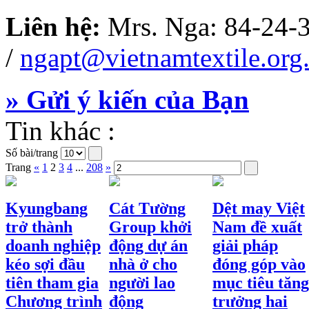
Liên hệ:
Mrs. Nga: 84-24-
/
ngapt@vietnamtextile.org
» Gửi ý kiến của Bạn
Tin khác :
Số bài/trang
Trang
«
1
2
3
4
...
208
»
Kyungbang
Cát Tường
Dệt may Việt
trở thành
Group khởi
Nam đề xuất
doanh nghiệp
động dự án
giải pháp
kéo sợi đầu
nhà ở cho
đóng góp vào
tiên tham gia
người lao
mục tiêu tăng
Chương trình
động
trưởng hai