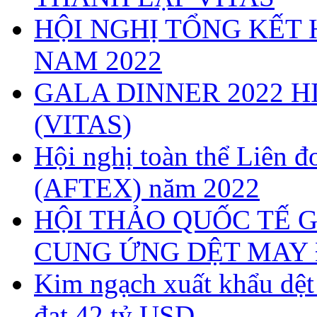
HỘI NGHỊ TỔNG KẾT 
NAM 2022
GALA DINNER 2022 H
(VITAS)
Hội nghị toàn thể Liên
(AFTEX) năm 2022
HỘI THẢO QUỐC TẾ G
CUNG ỨNG DỆT MAY 
Kim ngạch xuất khẩu dệ
đạt 42 tỷ USD