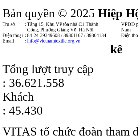
Bản quyền © 2025
Hiệp H
Trụ sở
:
Tầng 15, Khu VP tòa nhà C1 Thành
VPĐD p
Công, Phường Giảng Võ, Hà Nội .
Nam
Điện thoại
:
84-24-39349608 / 39361167 / 39364134
Điện tho
Email
:
info@vietnamtextile.org.vn
kê
Tổng lượt truy cập
: 36.621.558
Khách
: 45.430
VITAS tổ chức đoàn tham d