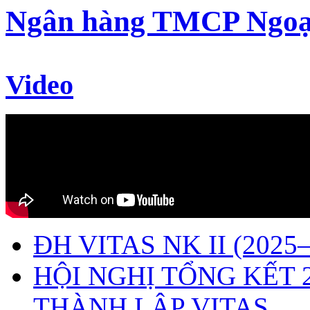
Ngân hàng TMCP Ngoạ
Video
ĐH VITAS NK II (2025–
HỘI NGHỊ TỔNG KẾT 
THÀNH LẬP VITAS