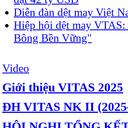
Diễn đàn dệt may Việt N
Hiệp hội dệt may VTAS:
Bông Bền Vững"
Video
Giới thiệu VITAS 2025
ĐH VITAS NK II (2025
HỘI NGHỊ TỔNG KẾT