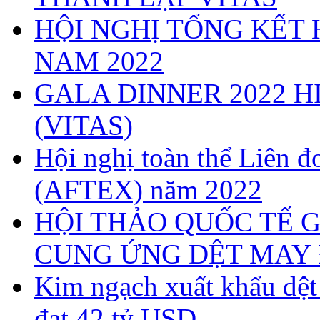
HỘI NGHỊ TỔNG KẾT 
NAM 2022
GALA DINNER 2022 H
(VITAS)
Hội nghị toàn thể Liên
(AFTEX) năm 2022
HỘI THẢO QUỐC TẾ G
CUNG ỨNG DỆT MAY 
Kim ngạch xuất khẩu dệ
đạt 42 tỷ USD