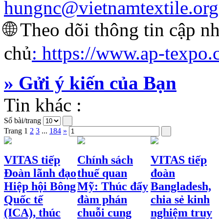
hungnc@vietnamtextile.org
🌐 Theo dõi thông tin cập nh
chủ
:
https://www.ap-texpo.
» Gửi ý kiến của Bạn
Tin khác :
Số bài/trang
Trang
1
2
3
...
184
»
VITAS tiếp
Chính sách
VITAS tiếp
Đoàn lãnh đạo
thuế quan
đoàn
Hiệp hội Bông
Mỹ: Thúc đẩy
Bangladesh,
Quốc tế
đàm phán
chia sẻ kinh
(ICA), thúc
chuỗi cung
nghiệm truy