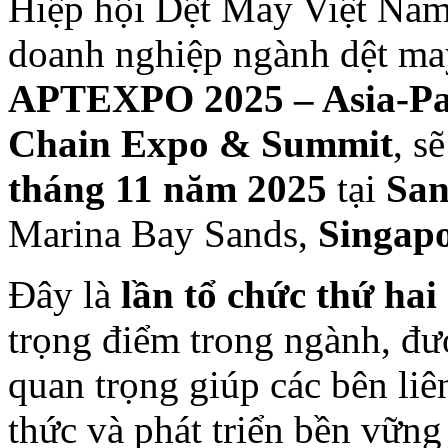
Hiệp hội Dệt May Việt Nam
doanh nghiệp ngành dệt ma
APTEXPO 2025 – Asia-Paci
Chain Expo & Summit
, s
tháng 11 năm 2025
tại
San
Marina Bay Sands,
Singap
Đây là
lần tổ chức thứ hai
trọng điểm trong ngành, đượ
quan trọng giúp các bên liê
thức và phát triển bền vữn