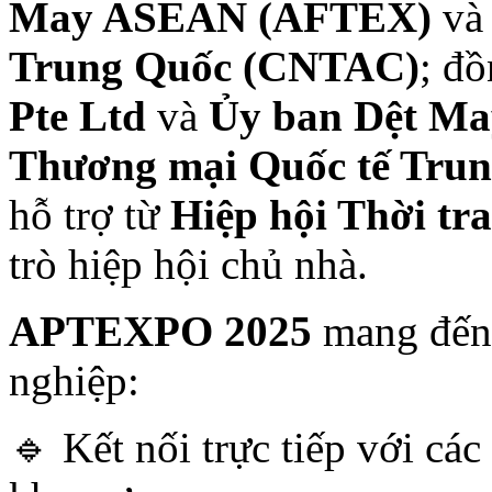
May ASEAN (AFTEX)
v
Trung Quốc (CNTAC)
; đ
Pte Ltd
và
Ủy ban Dệt May
Thương mại Quốc tế Tru
hỗ trợ từ
Hiệp hội Thời tr
trò hiệp hội chủ nhà.
APTEXPO 2025
mang đến 
nghiệp:
🔹 Kết nối trực tiếp với cá