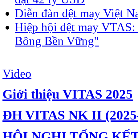
Diễn đàn dệt may Việt N
Hiệp hội dệt may VTAS:
Bông Bền Vững"
Video
Giới thiệu VITAS 2025
ĐH VITAS NK II (2025
HỘI NGHỊ TỔNG KẾT