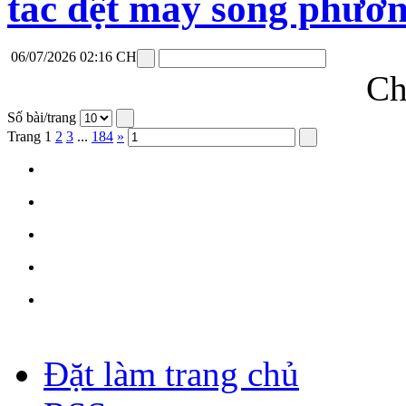
tác dệt may song phươ
06/07/2026 02:16 CH
Ch
Số bài/trang
Trang
1
2
3
...
184
»
Đặt làm trang chủ