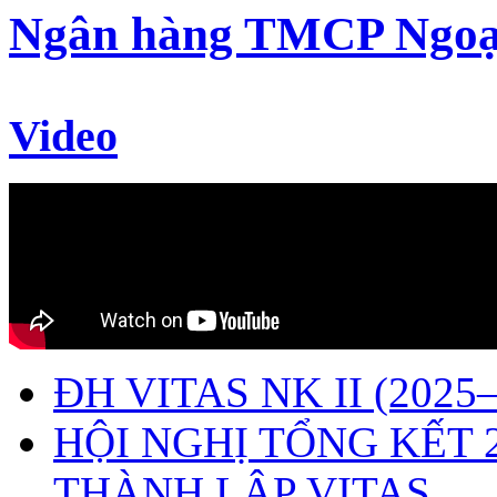
Ngân hàng TMCP Ngoạ
Video
ĐH VITAS NK II (2025–
HỘI NGHỊ TỔNG KẾT 
THÀNH LẬP VITAS