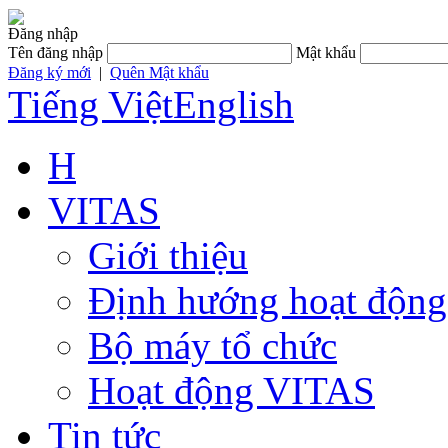
Đăng nhập
Tên đăng nhập
Mật khẩu
Đăng ký mới
|
Quên Mật khẩu
Tiếng Việt
English
H
VITAS
Giới thiệu
Định hướng hoạt động
Bộ máy tổ chức
Hoạt động VITAS
Tin tức