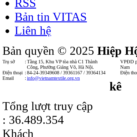
RSS
Bản tin VITAS
Liên hệ
Bản quyền © 2025
Hiệp H
Trụ sở
:
Tầng 15, Khu VP tòa nhà C1 Thành
VPĐD p
Công, Phường Giảng Võ, Hà Nội .
Nam
Điện thoại
:
84-24-39349608 / 39361167 / 39364134
Điện tho
Email
:
info@vietnamtextile.org.vn
kê
Tổng lượt truy cập
: 36.489.354
Khách