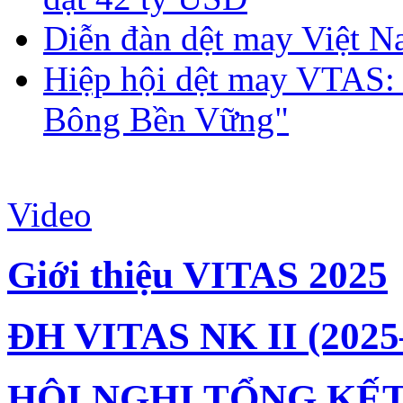
Diễn đàn dệt may Việt N
Hiệp hội dệt may VTAS:
Bông Bền Vững"
Video
Giới thiệu VITAS 2025
ĐH VITAS NK II (2025
HỘI NGHỊ TỔNG KẾT