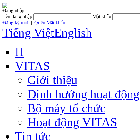
Đăng nhập
Tên đăng nhập
Mật khẩu
Đăng ký mới
|
Quên Mật khẩu
Tiếng Việt
English
H
VITAS
Giới thiệu
Định hướng hoạt động
Bộ máy tổ chức
Hoạt động VITAS
Tin tức