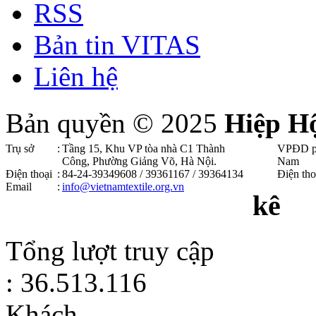
RSS
Bản tin VITAS
Liên hệ
Bản quyền © 2025
Hiệp H
Trụ sở
:
Tầng 15, Khu VP tòa nhà C1 Thành
VPĐD p
Công, Phường Giảng Võ, Hà Nội .
Nam
Điện thoại
:
84-24-39349608 / 39361167 / 39364134
Điện tho
Email
:
info@vietnamtextile.org.vn
kê
Tổng lượt truy cập
: 36.513.116
Khách