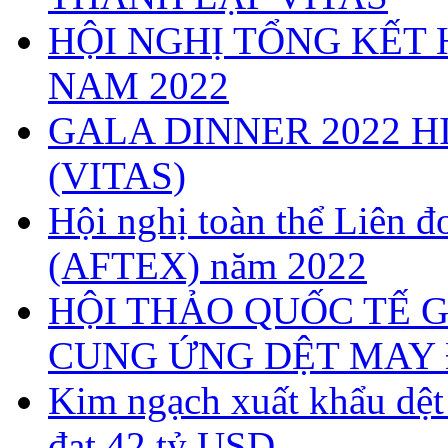
HỘI NGHỊ TỔNG KẾT 
NAM 2022
GALA DINNER 2022 H
(VITAS)
Hội nghị toàn thể Liên
(AFTEX) năm 2022
HỘI THẢO QUỐC TẾ G
CUNG ỨNG DỆT MAY 
Kim ngạch xuất khẩu dệ
đạt 42 tỷ USD