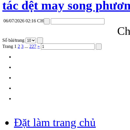
tác dệt may song phươ
06/07/2026 02:16 CH
Ch
Số bài/trang
Trang
1
2
3
...
227
»
Đặt làm trang chủ