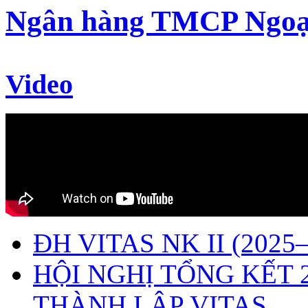
Ngân hàng TMCP Ngoạ
Video
ĐH VITAS NK II (2025–
HỘI NGHỊ TỔNG KẾT 
THÀNH LẬP VITAS