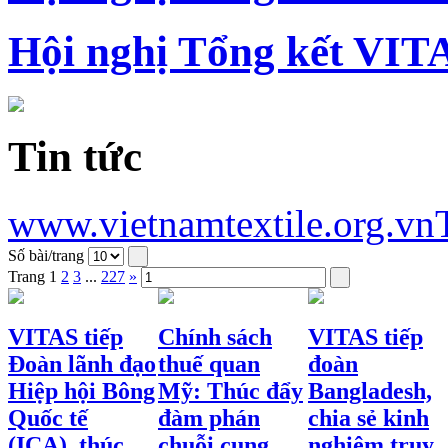
Hội nghị Tổng kết VIT
Tin tức
www.vietnamtextile.org.vn
Số bài/trang
Trang
1
2
3
...
227
»
VITAS tiếp
Chính sách
VITAS tiếp
Đoàn lãnh đạo
thuế quan
đoàn
Hiệp hội Bông
Mỹ: Thúc đẩy
Bangladesh,
Quốc tế
đàm phán
chia sẻ kinh
(ICA), thúc
chuỗi cung
nghiệm truy