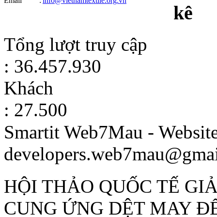
Email
:
info@vietnamtextile.org.vn
kê
Tổng lượt truy cập
: 36.457.930
Khách
: 27.500
Smartit Web7Mau - Websit
developers.web7mau@gmai
HỘI THẢO QUỐC TẾ GI
CUNG ỨNG DỆT MAY ĐỂ