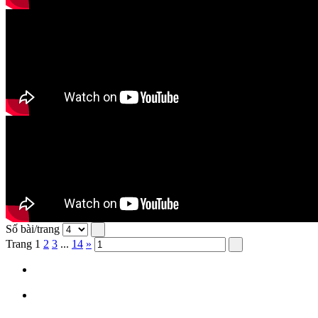
Số bài/trang
Trang
1
2
3
...
14
»