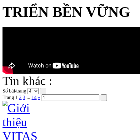
TRIỂN BỀN VỮNG
Tin khác :
Số bài/trang
Trang
1
2
3
...
14
»