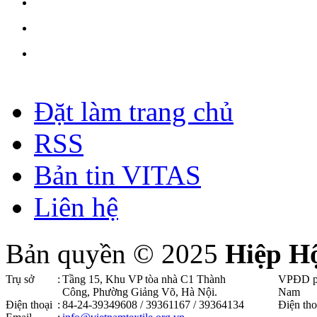
Đặt làm trang chủ
RSS
Bản tin VITAS
Liên hệ
Bản quyền © 2025
Hiệp H
Trụ sở
:
Tầng 15, Khu VP tòa nhà C1 Thành
VPĐD p
Công, Phường Giảng Võ, Hà Nội .
Nam
Điện thoại
:
84-24-39349608 / 39361167 / 39364134
Điện tho