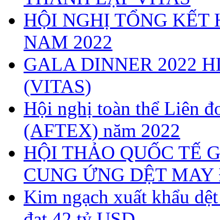
HỘI NGHỊ TỔNG KẾT 
NAM 2022
GALA DINNER 2022 H
(VITAS)
Hội nghị toàn thể Liên
(AFTEX) năm 2022
HỘI THẢO QUỐC TẾ G
CUNG ỨNG DỆT MAY 
Kim ngạch xuất khẩu dệ
đạt 42 tỷ USD