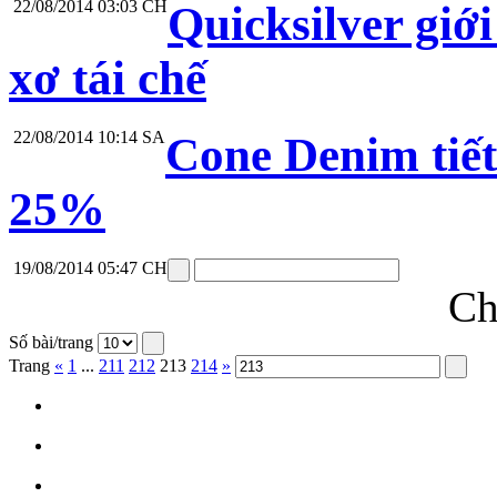
22/08/2014 03:03 CH
Quicksilver giớ
xơ tái chế
22/08/2014 10:14 SA
Cone Denim tiết 
25%
19/08/2014 05:47 CH
Ch
Số bài/trang
Trang
«
1
...
211
212
213
214
»