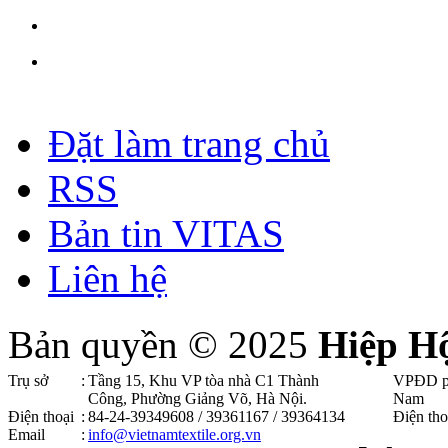
Đặt làm trang chủ
RSS
Bản tin VITAS
Liên hệ
Bản quyền © 2025
Hiệp H
Trụ sở
:
Tầng 15, Khu VP tòa nhà C1 Thành
VPĐD p
Công, Phường Giảng Võ, Hà Nội .
Nam
Điện thoại
:
84-24-39349608 / 39361167 / 39364134
Điện tho
Email
:
info@vietnamtextile.org.vn