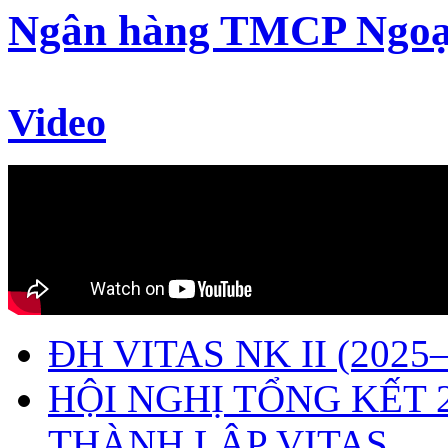
Ngân hàng TMCP Ngoạ
Video
ĐH VITAS NK II (2025–
HỘI NGHỊ TỔNG KẾT 
THÀNH LẬP VITAS