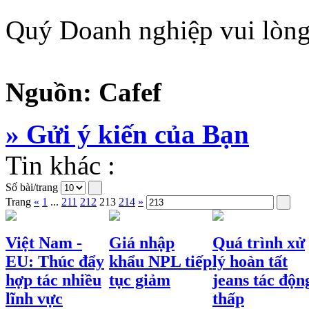
Quý Doanh nghiệp vui lòng
Nguồn: Cafef
» Gửi ý kiến của Bạn
Tin khác :
Số bài/trang
Trang
«
1
...
211
212
213
214
»
Việt Nam -
Giá nhập
Quá trình xử
EU: Thúc đẩy
khẩu NPL tiếp
lý hoàn tất
hợp tác nhiều
tục giảm
jeans tác độn
lĩnh vực
thấp