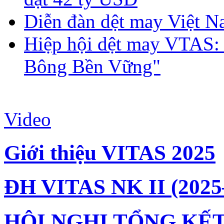
Diễn đàn dệt may Việt N
Hiệp hội dệt may VTAS:
Bông Bền Vững"
Video
Giới thiệu VITAS 2025
ĐH VITAS NK II (2025
HỘI NGHỊ TỔNG KẾT