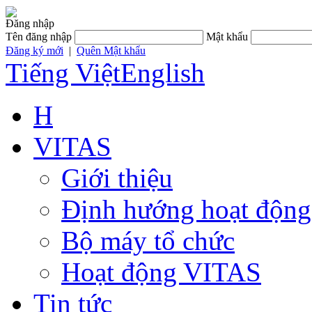
Đăng nhập
Tên đăng nhập
Mật khẩu
Đăng ký mới
|
Quên Mật khẩu
Tiếng Việt
English
H
VITAS
Giới thiệu
Định hướng hoạt động
Bộ máy tổ chức
Hoạt động VITAS
Tin tức