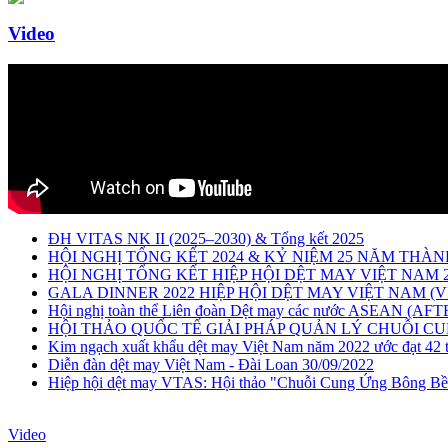
Video
ĐH VITAS NK II (2025–2030) & Tổng kết 2025
HỘI NGHỊ TỔNG KẾT 2024 & KỶ NIỆM 25 NĂM THÀN
HỘI NGHỊ TỔNG KẾT HIỆP HỘI DỆT MAY VIỆT NAM 
GALA DINNER 2022 HIỆP HỘI DỆT MAY VIỆT NAM (V
Hội nghị toàn thể Liên đoàn Dệt may các nước ASEAN (AF
HỘI THẢO QUỐC TẾ GIẢI PHÁP QUẢN LÝ CHUỖI C
Kim ngạch xuất khẩu dệt may Việt Nam năm 2022 ước đạt 42
Diễn đàn dệt may Việt Nam - Đài Loan 30/09/2022
Hiệp hội dệt may VTAS: Hội thảo "Chuỗi Cung Ứng Bông B
Video