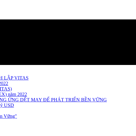
H LẬP VITAS
2022
ITAS)
TEX) năm 2022
UNG ỨNG DỆT MAY ĐỂ PHÁT TRIỂN BỀN VỮNG
 tỷ USD
ền Vững"