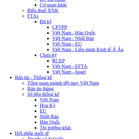
Cơ quan khác
Biểu thuế XNK
FTAs
Đã ký
CPTPP
Việt Nam - Hàn Quốc
Việt Nam - Nhật Bản
Việt Nam - EU
Việt Nam - Liên minh Kinh tế Á Âu
Chưa ký
RCEP
Việt Nam - EFTA
Việt Nam - Israel
Bản tin - Thống kê
Tổng quan ngành dệt may Việt Nam
Bản tin tháng
Số liệu thống kê
Việt Nam
Hoa Kỳ
EU
Nhật Bản
Hàn Quốc
Thị trường khác
Hội nhập quốc tế
Tin tức và Sự kiện