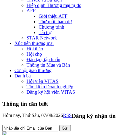
Hiệp định Thương mại tự do
AFF
Giới thiệu AFF
Thư mời tham dự
Chương trình
Tài trợ
STAR Network
Xúc tiến thương mại
Hội thảo
Hội chợ
Đào tạo, tập huấn
Thông tin Mua và Bán
Cơ hội giao thương
Danh bạ
Hội viên VITAS
Tìm kiếm Doanh nghiệp
Đăng ký hội viên VITAS
Thông tin cần biết
Hôm nay, Thứ Sáu, 07/08/2026
RSS
Đăng ký nhận tin