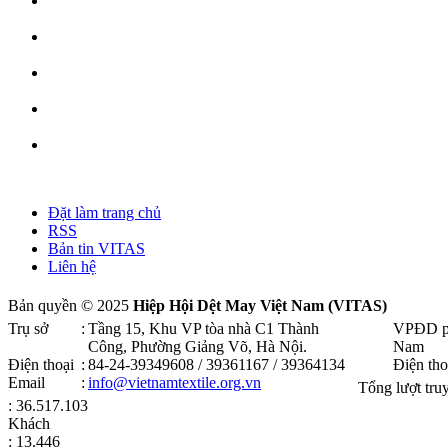
Đặt làm trang chủ
RSS
Bản tin VITAS
Liên hệ
Bản quyền © 2025
Hiệp Hội Dệt May Việt Nam (VITAS)
Trụ sở
:
Tầng 15, Khu VP tòa nhà C1 Thành
VPĐD p
Công, Phường Giảng Võ, Hà Nội .
Nam
Điện thoại
:
84-24-39349608 / 39361167 / 39364134
Điện tho
Email
:
info@vietnamtextile.org.vn
Tổng lượt tru
: 36.517.103
Khách
: 13.446