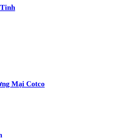
 Tinh
ơng Mại Cotco
h