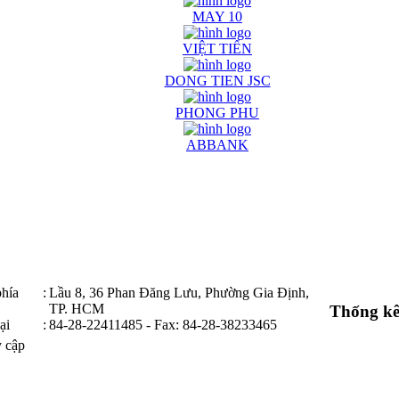
MAY 10
VIỆT TIẾN
DONG TIEN JSC
PHONG PHU
ABBANK
hía
:
Lầu 8, 36 Phan Đăng Lưu, Phường Gia Định,
TP. HCM
Thống k
ại
:
84-28-22411485 - Fax: 84-28-38233465
y cập