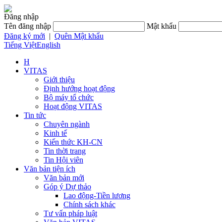
Đăng nhập
Tên đăng nhập
Mật khẩu
Đăng ký mới
|
Quên Mật khẩu
Tiếng Việt
English
H
VITAS
Giới thiệu
Định hướng hoạt động
Bộ máy tổ chức
Hoạt động VITAS
Tin tức
Chuyên ngành
Kinh tế
Kiến thức KH-CN
Tin thời trang
Tin Hội viên
Văn bản tiện ích
Văn bản mới
Góp ý Dự thảo
Lao động-Tiền lương
Chính sách khác
Tư vấn pháp luật