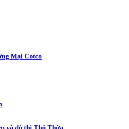
ơng Mại Cotco
h
ệp và đô thị Thủ Thừa