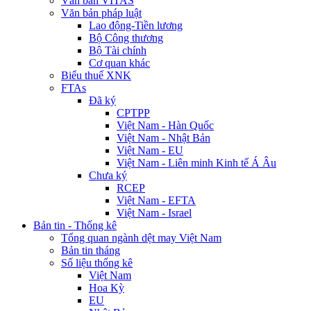
Văn bản VITAS
Văn bản pháp luật
Lao động-Tiền lương
Bộ Công thương
Bộ Tài chính
Cơ quan khác
Biểu thuế XNK
FTAs
Đã ký
CPTPP
Việt Nam - Hàn Quốc
Việt Nam - Nhật Bản
Việt Nam - EU
Việt Nam - Liên minh Kinh tế Á Âu
Chưa ký
RCEP
Việt Nam - EFTA
Việt Nam - Israel
Bản tin - Thống kê
Tổng quan ngành dệt may Việt Nam
Bản tin tháng
Số liệu thống kê
Việt Nam
Hoa Kỳ
EU