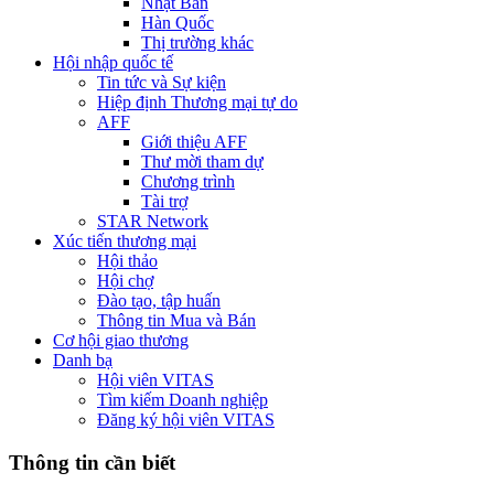
Nhật Bản
Hàn Quốc
Thị trường khác
Hội nhập quốc tế
Tin tức và Sự kiện
Hiệp định Thương mại tự do
AFF
Giới thiệu AFF
Thư mời tham dự
Chương trình
Tài trợ
STAR Network
Xúc tiến thương mại
Hội thảo
Hội chợ
Đào tạo, tập huấn
Thông tin Mua và Bán
Cơ hội giao thương
Danh bạ
Hội viên VITAS
Tìm kiếm Doanh nghiệp
Đăng ký hội viên VITAS
Thông tin cần biết