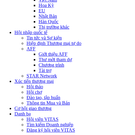
Hoa Kỳ
EU
Nhật Bản
Hàn Quốc
Thị trường khác
Hội nhập quốc tế
Tin tức và Sự kiện
Hiệp định Thương mại tự do
AFF
Giới thiệu AFF
Thư mời tham dự
Chương trình
Tài trợ
STAR Network
Xúc tiến thương mại
Hội thảo
Hội chợ
Đào tạo, tập huấn
Thông tin Mua và Bán
Cơ hội giao thương
Danh bạ
Hội viên VITAS
Tìm kiếm Doanh nghiệp
Đăng ký hội viên VITAS