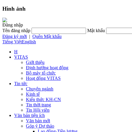
Hình ảnh
Đăng nhập
Tên đăng nhập
Mật khẩu
Đăng ký mới
|
Quên Mật khẩu
Tiếng Việt
English
H
VITAS
Giới thiệu
Định hướng hoạt động
Bộ máy tổ chức
Hoạt động VITAS
Tin tức
Chuyên ngành
Kinh tế
Kiến thức KH-CN
Tin thời trang
Tin Hội viên
Văn bản tiện ích
Văn bản mới
Góp ý Dự thảo
Lao động-Tiền lương