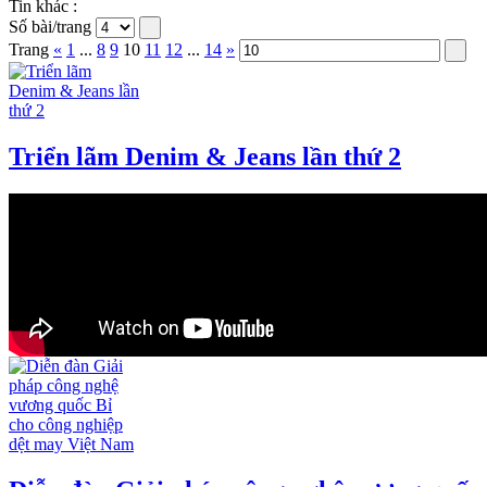
Tin khác :
Số bài/trang
Trang
«
1
...
8
9
10
11
12
...
14
»
Triển lãm Denim & Jeans lần thứ 2