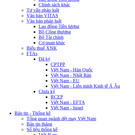
Chính sách khác
Tư vấn pháp luật
Văn bản VITAS
Văn bản pháp luật
Lao động-Tiền lương
Bộ Công thương
Bộ Tài chính
Cơ quan khác
Biểu thuế XNK
FTAs
Đã ký
CPTPP
Việt Nam - Hàn Quốc
Việt Nam - Nhật Bản
Việt Nam - EU
Việt Nam - Liên minh Kinh tế Á Âu
Chưa ký
RCEP
Việt Nam - EFTA
Việt Nam - Israel
Bản tin - Thống kê
Tổng quan ngành dệt may Việt Nam
Bản tin tháng
Số liệu thống kê
Việt Nam