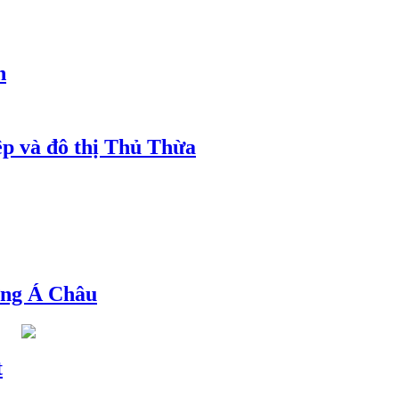
h
ệp và đô thị Thủ Thừa
ng Á Châu
t