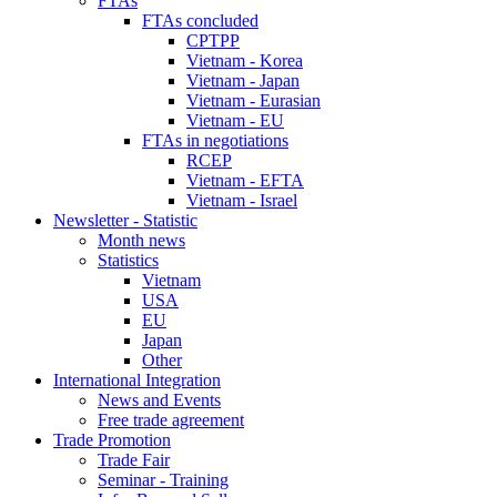
FTAs
FTAs concluded
CPTPP
Vietnam - Korea
Vietnam - Japan
Vietnam - Eurasian
Vietnam - EU
FTAs in negotiations
RCEP
Vietnam - EFTA
Vietnam - Israel
Newsletter - Statistic
Month news
Statistics
Vietnam
USA
EU
Japan
Other
International Integration
News and Events
Free trade agreement
Trade Promotion
Trade Fair
Seminar - Training