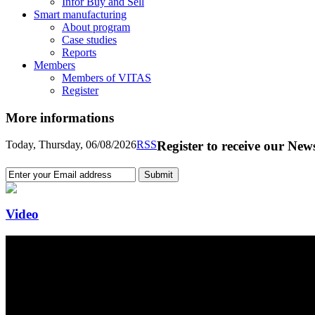
Infor Buy and Sell
Smart manufacturing
About program
Case studies
Reports
Members
Members of VITAS
Register
More informations
Today, Thursday, 06/08/2026
RSS
Register to receive our News
Video