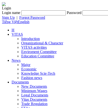
Login
Login name
Password
Sign Up
|
Forgot Password
Tiếng Việt
English
H
VITAS
Introduction
Organizational & Character
VITAS activities
Enviroment Committee
Education Committee
News
Major
Economic
Knowledge Scie-Tech
Fashion news
Documents
New Documents
Minimum Wages
Legal Documents
Vitas Documents
Trade Regulation