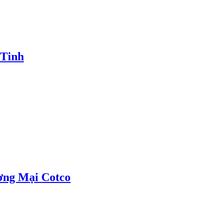
 Tinh
ơng Mại Cotco