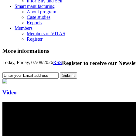
Infor Buy and Sell
Smart manufacturing
About program
Case studies
Reports
Members
Members of VITAS
Register
More informations
Today, Friday, 07/08/2026
RSS
Register to receive our Newsle
Video