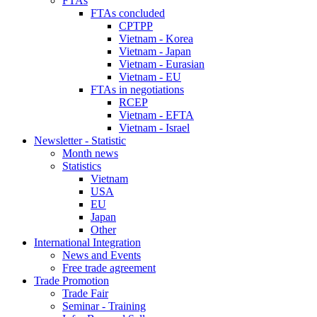
FTAs
FTAs concluded
CPTPP
Vietnam - Korea
Vietnam - Japan
Vietnam - Eurasian
Vietnam - EU
FTAs in negotiations
RCEP
Vietnam - EFTA
Vietnam - Israel
Newsletter - Statistic
Month news
Statistics
Vietnam
USA
EU
Japan
Other
International Integration
News and Events
Free trade agreement
Trade Promotion
Trade Fair
Seminar - Training