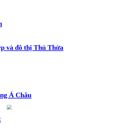
h
ệp và đô thị Thủ Thừa
ng Á Châu
t