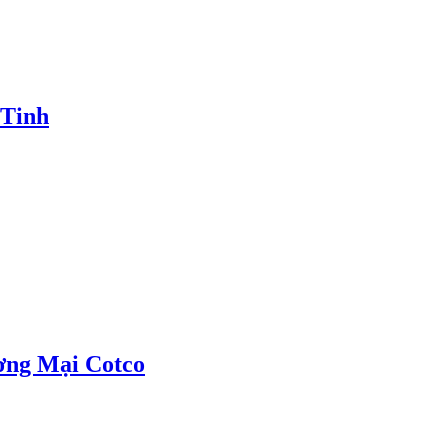
 Tinh
ơng Mại Cotco