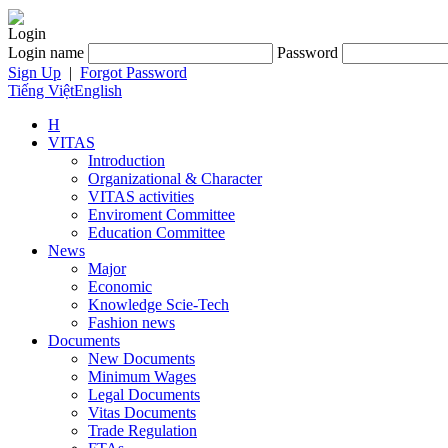
Login
Login name
Password
Sign Up
|
Forgot Password
Tiếng Việt
English
H
VITAS
Introduction
Organizational & Character
VITAS activities
Enviroment Committee
Education Committee
News
Major
Economic
Knowledge Scie-Tech
Fashion news
Documents
New Documents
Minimum Wages
Legal Documents
Vitas Documents
Trade Regulation