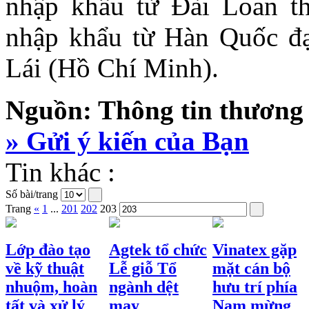
nhập khẩu từ Đài Loan t
nhập khẩu từ Hàn Quốc đạ
Lái (Hồ Chí Minh).
Nguồn: Thông tin thương
» Gửi ý kiến của Bạn
Tin khác :
Số bài/trang
Trang
«
1
...
201
202
203
Lớp đào tạo
Agtek tổ chức
Vinatex gặp
về kỹ thuật
Lễ giỗ Tổ
mặt cán bộ
nhuộm, hoàn
ngành dệt
hưu trí phía
tất và xử lý
may
Nam mừng