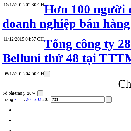
16/12/2015 05:30 CH
Hơn 100 người 
doanh nghiệp bán hàn
11/12/2015 04:57 CH
Tổng công ty 28
Belluni thứ 48 tại TTT
08/12/2015 04:50 CH
Ch
Số bài/trang
Trang
«
1
...
201
202
203