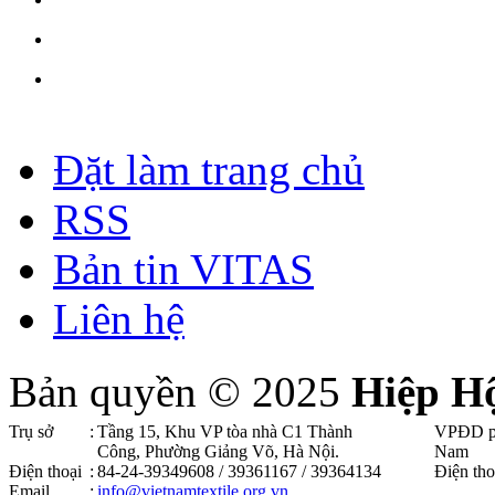
Đặt làm trang chủ
RSS
Bản tin VITAS
Liên hệ
Bản quyền © 2025
Hiệp H
Trụ sở
:
Tầng 15, Khu VP tòa nhà C1 Thành
VPĐD p
Công, Phường Giảng Võ, Hà Nội .
Nam
Điện thoại
:
84-24-39349608 / 39361167 / 39364134
Điện tho
Email
:
info@vietnamtextile.org.vn