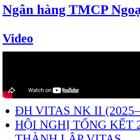
Ngân hàng TMCP Ngoạ
Video
ĐH VITAS NK II (2025–
HỘI NGHỊ TỔNG KẾT 
THÀNH LẬP VITAS