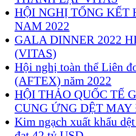
HỘI NGHỊ TỔNG KẾT 
NAM 2022
GALA DINNER 2022 H
(VITAS)
Hội nghị toàn thể Liên
(AFTEX) năm 2022
HỘI THẢO QUỐC TẾ G
CUNG ỨNG DỆT MAY 
Kim ngạch xuất khẩu dệ
đạt 42 tỷ USD