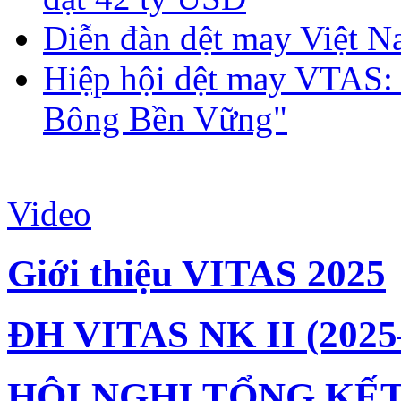
Diễn đàn dệt may Việt N
Hiệp hội dệt may VTAS:
Bông Bền Vững"
Video
Giới thiệu VITAS 2025
ĐH VITAS NK II (2025
HỘI NGHỊ TỔNG KẾT