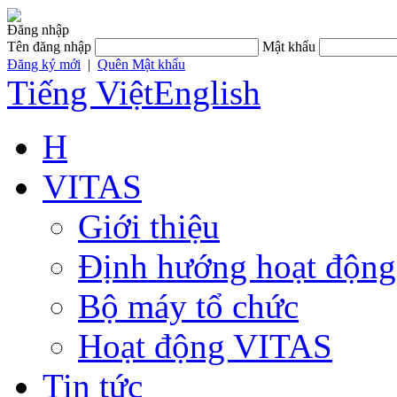
Đăng nhập
Tên đăng nhập
Mật khẩu
Đăng ký mới
|
Quên Mật khẩu
Tiếng Việt
English
H
VITAS
Giới thiệu
Định hướng hoạt động
Bộ máy tổ chức
Hoạt động VITAS
Tin tức