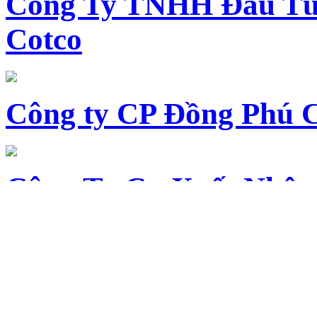
Công Ty TNHH Đầu Tư 
Cotco
Công ty CP Đồng Phú 
Công Ty Cp Xuất Nhập
Công ty Cổ phần Phát t
thị Thủ Thừa