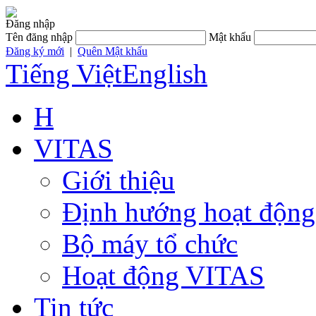
Đăng nhập
Tên đăng nhập
Mật khẩu
Đăng ký mới
|
Quên Mật khẩu
Tiếng Việt
English
H
VITAS
Giới thiệu
Định hướng hoạt động
Bộ máy tổ chức
Hoạt động VITAS
Tin tức