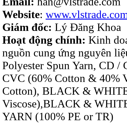
Email:
han@vlstrade.com
Website
:
www.vlstrade.co
Giám đốc:
Lý Đăng Khoa
Hoạt động chính:
Kinh doa
nguồn cung ứng nguyên liệu
Polyester Spun Yarn, CD 
CVC (60% Cotton & 40% Vi
Cotton),
BLACK & WHITE 
Viscose),BLACK & WHITE
YARN (100% PE or TR)